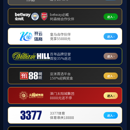
more..
办公地址：BEATS365官网国教楼14楼
杨令飞 、张跃军、鹿一
电 话： 3260265
何云燕 、龙靖遥、王艳
传 真： 3264836
电子邮件：
余海伦、何转红、 陶隐
主 页：http://foreign.gxun.edu.cn/
黄小平、廖永清、李颖
地 址：中国广西南宁市大学东路188号
邮 编：530000
胡茵、唐毅、林琳、高
罗瑞、王健