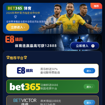
BEATS365(中国区)-唯一官方网站
建设前基本情况
学术委员会
研