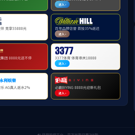
作者：谭舒月 摄影：赵婧宇 来源：BEATS36
2026年05月06日 07:52
 月 29 日晚，BEATS365官网 “声动青春，骊歌未央” 中外
赛将十佳歌手赛事与毕业季主题深度融合，以歌声为纽带，为全
度的校园文化盛宴。
初赛选拔，15 位实力唱将脱颖而出，站上决赛舞台。比赛现场
声传递青春态度，用旋律诉说少年心事。从《Diamonds》《Sa
》《越过山丘》等中文金曲的深情诠释，不同语言、风格各异
分展现了BEATS365官网学子多元的文化视野与扎实的演唱
而将观众带入温柔的梦境，时而掀起热烈的氛围浪潮，现场掌声
潮。
次比赛用专业评委打分与大众人气投票结合的方式评选奖项。最终，
，黄思蓓同学、廖文瑞同学分别以 95.8 分、93.9 分的成
演唱获得了现场观众与评委的一致好评。