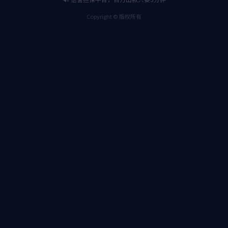
（陈钰同学动情演唱《Kuna！伊赞之土