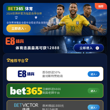
BEATS365(中国区)-唯一官方网站
首页
学院概况
团队队伍
公司产品
教
本科招生
返回学院首页
★ 国家级一流本科专业建设点 
·
★ 自治区级一流本科专业建设点
·
本科招生
★ 国家级一流本科专业建设点 
·
研究生招生
共3条 1/1
首页
上页
下页
尾页