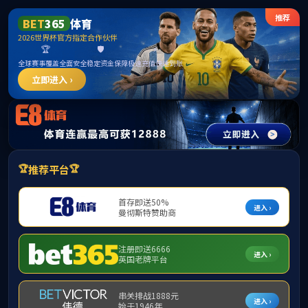
BEATS365(中国区)-唯一官方网站
首页
学院概况
团队队伍
公司产品
教
学术译著
返回学院首页
科研项目
学术著作/译著