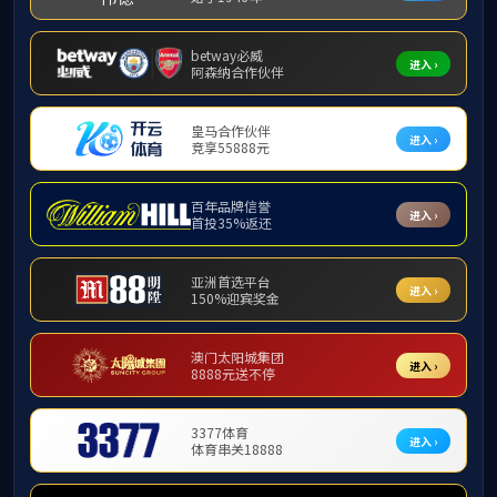
学术论文
年度
著作名
学者动态
《厦门及其周边地区
202
3
关税务司的